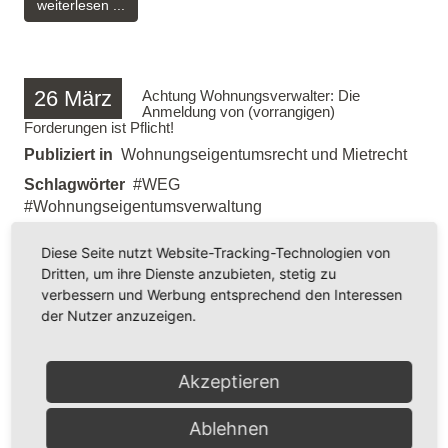
weiterlesen ...
26
März
Achtung Wohnungsverwalter: Die
Anmeldung von (vorrangigen)
Forderungen ist Pflicht!
Publiziert in
Wohnungseigentumsrecht und Mietrecht
Schlagwörter
WEG
Wohnungseigentumsverwaltung
Wohnungseigentumrecht
Wohnungseigentum
Diese Seite nutzt Website-Tracking-Technologien von
Dritten, um ihre Dienste anzubieten, stetig zu
verbessern und Werbung entsprechend den Interessen
der Nutzer anzuzeigen.
Akzeptieren
Mit kürzlich veröffentlichtem Urteil des BGH, Az. V ZR
Ablehnen
82 / 17 verpflichtet der BGH Verwalter von