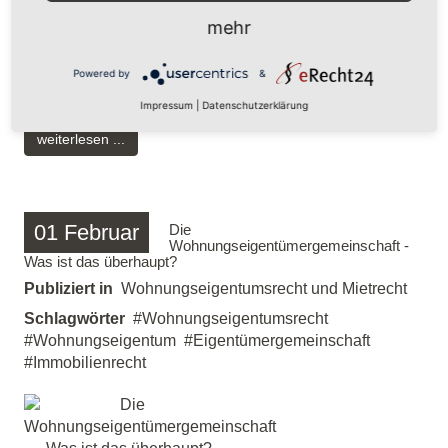
Wohnungseigentum zur Anmeldung von Forderungen
mehr
der Gemeinschaft gem. des § 10 ZVG.
Powered by
&
Gelesen
6454
mal
Impressum
|
Datenschutzerklärung
weiterlesen ...
01
Februar
Die
Wohnungseigentümergemeinschaft -
Was ist das überhaupt?
Publiziert in
Wohnungseigentumsrecht und Mietrecht
Schlagwörter
Wohnungseigentumsrecht
Wohnungseigentum
Eigentümergemeinschaft
Immobilienrecht