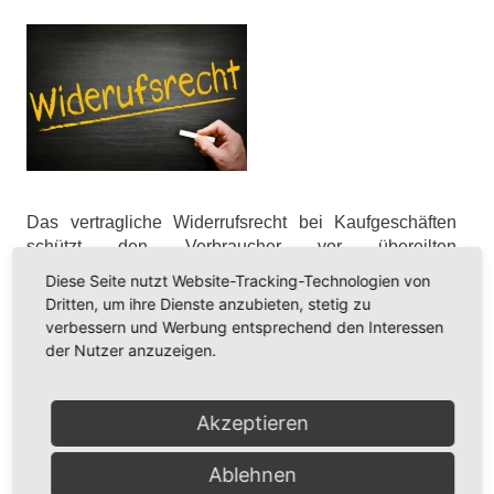
Das vertragliche Widerrufsrecht bei Kaufgeschäften
schützt den Verbraucher vor übereilten
Vertragsschlüssen. Der Verbraucher kann das scharfe
Diese Seite nutzt Website-Tracking-Technologien von
Schwert des Widerrufsrechts nutzen, wobei sich häufig
Dritten, um ihre Dienste anzubieten, stetig zu
die Frage stellt, wie denn bereits vollzogene
verbessern und Werbung entsprechend den Interessen
Kaufverträge rückabgewickelt werden müssen.
der Nutzer anzuzeigen.
Gelesen
5250
mal
Akzeptieren
weiterlesen ...
Ablehnen