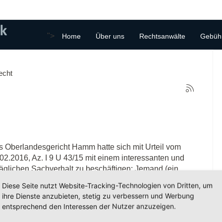
">
Home
Über uns
Rechtsanwälte
Gebüh
echt
 Oberlandesgericht Hamm hatte sich mit Urteil vom
02.2016, Az. I 9 U 43/15 mit einem interessanten und
täglichen Sachverhalt zu beschäftigen: Jemand (ein
orradfahrer) fährt auf einer vorfahrtsberechtigten Straße
Diese Seite nutzt Website-Tracking-Technologien von Dritten, um
 erheblich überhöhter Geschwindigkeit. Dann wird ihm
ihre Dienste anzubieten, stetig zu verbessern und Werbung
 Vorfahrt genommen; es kommt zum Unfall. Wer ist
entsprechend den Interessen der Nutzer anzuzeigen.
huld?