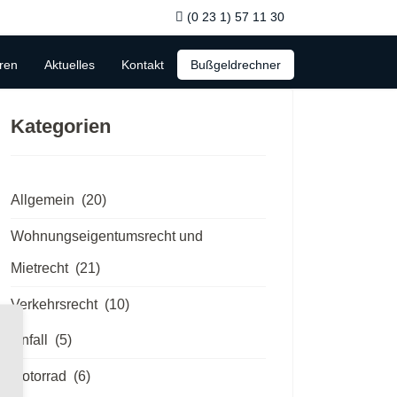
(0 23 1) 57 11 30
ren
Aktuelles
Kontakt
Bußgeldrechner
Kategorien
Allgemein
(20)
Wohnungseigentumsrecht und
Mietrecht
(21)
Verkehrsrecht
(10)
Unfall
(5)
Motorrad
(6)