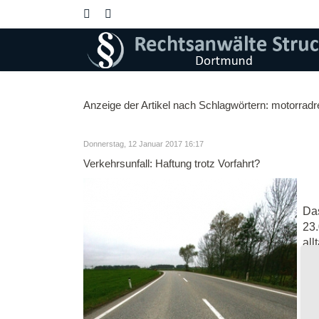
Anzeige der Artikel nach Schlagwörtern: motorradr
Donnerstag, 12 Januar 2017 16:17
Verkehrsunfall: Haftung trotz Vorfahrt?
Das
23.
all
Mot
mit
die
sc