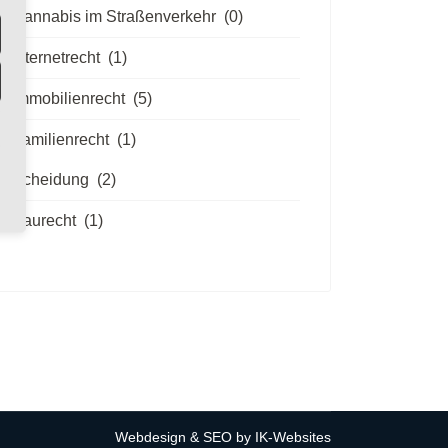
Cannabis im Straßenverkehr
(0)
Internetrecht
(1)
Immobilienrecht
(5)
Familienrecht
(1)
Scheidung
(2)
Baurecht
(1)
Webdesign & SEO by
IK-Websites