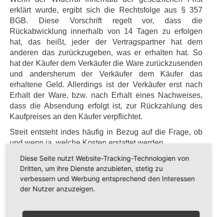
erklärt wurde, ergibt sich die Rechtsfolge aus § 357
BGB. Diese Vorschrift regelt vor, dass die
Rückabwicklung innerhalb von 14 Tagen zu erfolgen
hat, das heißt, jeder der Vertragspartner hat dem
anderen das zurückzugeben, was er erhalten hat. So
hat der Käufer dem Verkäufer die Ware zurückzusenden
und andersherum der Verkäufer dem Käufer das
erhaltene Geld. Allerdings ist der Verkäufer erst nach
Erhalt der Ware, bzw. nach Erhalt eines Nachweises,
dass die Absendung erfolgt ist, zur Rückzahlung des
Kaufpreises an den Käufer verpflichtet.
Streit entsteht indes häufig in Bezug auf die Frage, ob
und wenn ja, welche Kosten erstattet werden.
Diese Seite nutzt Website-Tracking-Technologien von
Die Kosten, die für die Versendung der gekauften Sache
Dritten, um ihre Dienste anzubieten, stetig zu
an den Verbraucher entstehen hat der Verkäufer zu
verbessern und Werbung entsprechend den Interessen
tragen. Nur wenn der Käufer eine andere, als die
der Nutzer anzuzeigen.
Standardversandart gewählt hat, hat der Käufer die
hierdurch entstehenden Mehrkosten selbst zu tragen.
Die Rücklieferungskosten hingegen muss der Käufer