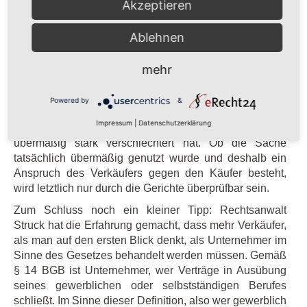
Akzeptieren
selbst tragen, wenn der Verkäufer hierauf in seinen AGB
hingewiesen hatte. Falls dies nicht geregelt wurde, trägt
Ablehnen
diese Kosten auch der Verkäufer.
Grundsätzlich kann also gelten: Die Lieferungskosten
trägt der Verkäufer und die Rücklieferungskosten trägt
mehr
der Käufer.
Möglich ist auch, dass der Verkäufer Schadenersatz,
Powered by
&
bzw. Wertminderungsansprüche gegen den Käufer
Impressum
|
Datenschutzerklärung
geltend machen kann, wenn dieser die Sache
übermäßig stark verschlechtert hat. Ob die Sache
tatsächlich übermäßig genutzt wurde und deshalb ein
Anspruch des Verkäufers gegen den Käufer besteht,
wird letztlich nur durch die Gerichte überprüfbar sein.
Zum Schluss noch ein kleiner Tipp: Rechtsanwalt
Struck hat die Erfahrung gemacht, dass mehr Verkäufer,
als man auf den ersten Blick denkt, als Unternehmer im
Sinne des Gesetzes behandelt werden müssen. Gemäß
§ 14 BGB ist Unternehmer, wer Verträge in Ausübung
seines gewerblichen oder selbstständigen Berufes
schließt. Im Sinne dieser Definition, also wer gewerblich