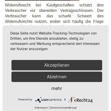
Widerrufsrecht bei Kaufgeschäften schützt den
Verbraucher vor übereilten Vertragsschlüssen. Der
Verbraucher kann das scharfe Schwert des
Widerrufsrechts nutzen, wobei sich häufig die Frage
stellt, wie denn bereits vollzogene Kaufverträge
rückabgewickelt werden müssen.
Diese Seite nutzt Website-Tracking-Technologien von
Dritten, um ihre Dienste anzubieten, stetig zu
verbessern und Werbung entsprechend den Interessen
Publiziert in
Internetrecht
weiterlesen ...
der Nutzer anzuzeigen.
Akzeptieren
Kategorien
Ablehnen
mehr
Allgemein
(20)
Powered by
&
Wohnungseigentumsrecht und Mietrecht
(21)
Impressum
|
Datenschutzerklärung