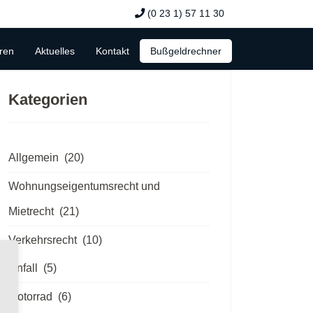
(0 23 1) 57 11 30
ren
Aktuelles
Kontakt
Bußgeldrechner
Kategorien
Allgemein
(20)
Wohnungseigentumsrecht und
Mietrecht
(21)
Verkehrsrecht
(10)
Unfall
(5)
Motorrad
(6)