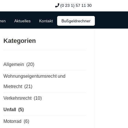
(0 23 1) 57 11 30
ren
Aktuelles
Kontakt
Bußgeldrechner
Kategorien
Allgemein
(20)
Wohnungseigentumsrecht und
Mietrecht
(21)
Verkehrsrecht
(10)
Unfall
(5)
Motorrad
(6)