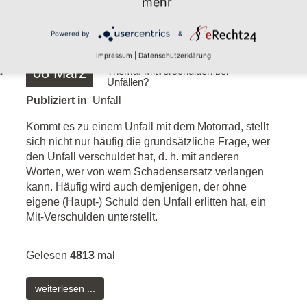
mehr
Powered by
&
Impressum
|
Datenschutzerklärung
08
März
l
Thema: Mitverschulden bei
Unfällen?
Publiziert in
Unfall
Kommt es zu einem Unfall mit dem Motorrad, stellt
sich nicht nur häufig die grundsätzliche Frage, wer
den Unfall verschuldet hat, d. h. mit anderen
Worten, wer von wem Schadensersatz verlangen
kann. Häufig wird auch demjenigen, der ohne
eigene (Haupt-) Schuld den Unfall erlitten hat, ein
Mit-Verschulden unterstellt.
Gelesen
4813
mal
weiterlesen ...