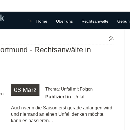
">
Home
Über uns
Rechtsanwälte
Gebüh
ortmund - Rechtsanwälte in
08
März
Thema: Unfall mit Folgen
en
Publiziert in
Unfall
Auch wenn die Saison erst gerade anfangen wird
und niemand an einen Unfall denken möchte,
kann es passieren…