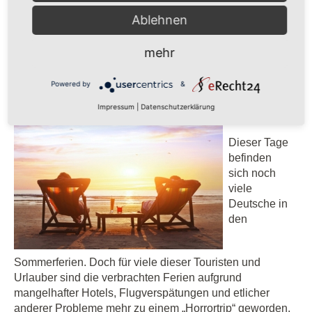
Ablehnen
Publiziert in
Allgemein
weiterlesen ...
mehr
Mittwoch, 10 August 2016 13:55
Powered by
&
Ferienzeit ist Reisezeit
Impressum
|
Datenschutzerklärung
Dieser Tage
befinden
sich noch
viele
Deutsche in
den
Sommerferien. Doch für viele dieser Touristen und
Urlauber sind die verbrachten Ferien aufgrund
mangelhafter Hotels, Flugverspätungen und etlicher
anderer Probleme mehr zu einem „Horrortrip“ geworden,