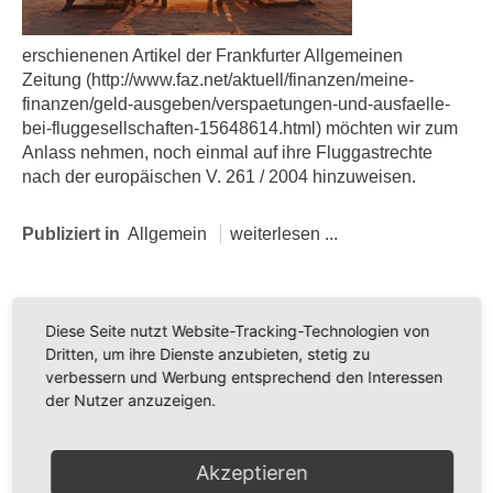
erschienenen Artikel der Frankfurter Allgemeinen
Zeitung (http://www.faz.net/aktuell/finanzen/meine-
finanzen/geld-ausgeben/verspaetungen-und-ausfaelle-
bei-fluggesellschaften-15648614.html) möchten wir zum
Anlass nehmen, noch einmal auf ihre Fluggastrechte
nach der europäischen V. 261 / 2004 hinzuweisen.
Publiziert in
Allgemein
weiterlesen ...
Montag, 26 September 2016 15:43
Diese Seite nutzt Website-Tracking-Technologien von
Flugverspätung - Ihre Fluggastrechte
Dritten, um ihre Dienste anzubieten, stetig zu
verbessern und Werbung entsprechend den Interessen
der Nutzer anzuzeigen.
Nach der Verordnung (EG) Nr. 261 / 2004 des
europäischen Parlaments und des Rates, bestehen
pauschalierte Ansprüche gegen die Fluggesellschaften.
Akzeptieren
Ihre Rechte als Fluggast sind einfach durchsetzbar!